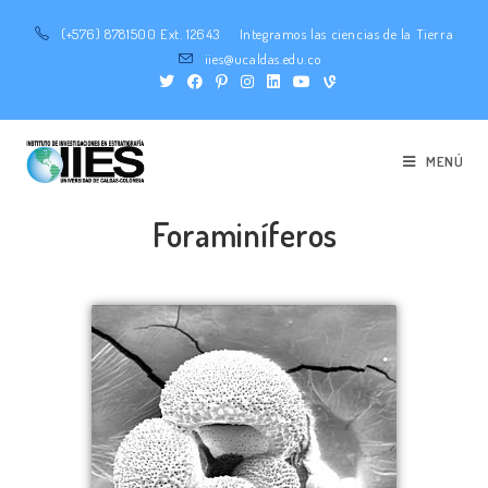
(+576) 8781500 Ext. 12643
Integramos las ciencias de la Tierra
iies@ucaldas.edu.co
MENÚ
Foraminíferos