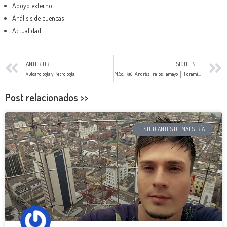
Apoyo externo
Análisis de cuencas
Actualidad
ANTERIOR
SIGUIENTE
Vulcanología y Petrología
M.Sc. Raúl Andrés Trejos Tamayo │ Foraminíferos
Post relacionados >>
ESTUDIANTES DE MAESTRÍA