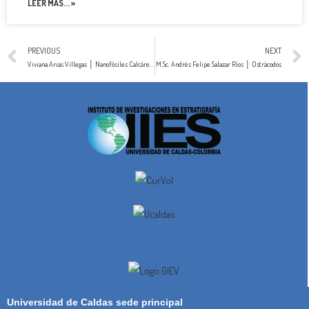
LEER MAS... »
PREVIOUS
NEXT
Viviana Arias Villegas │ Nanofósiles Calcáreos
M.Sc. Andrés Felipe Salazar Ríos │ Ostrácodos
Universidad de Caldas sede principal