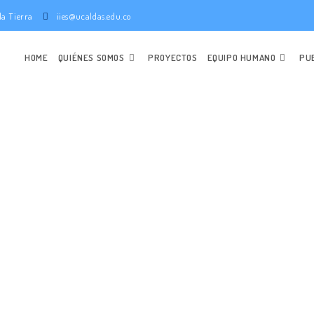
e la Tierra
iies@ucaldas.edu.co
HOME
QUIÉNES SOMOS
PROYECTOS
EQUIPO HUMANO
PU
OSTRÁCODO