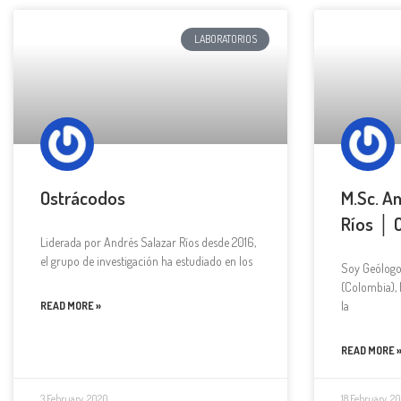
LABORATORIOS
Ostrácodos
M.Sc. A
Ríos │ 
Liderada por Andrés Salazar Ríos desde 2016,
el grupo de investigación ha estudiado en los
Soy Geólogo 
(Colombia),
la
READ MORE »
READ MORE 
3 February, 2020
18 February, 2