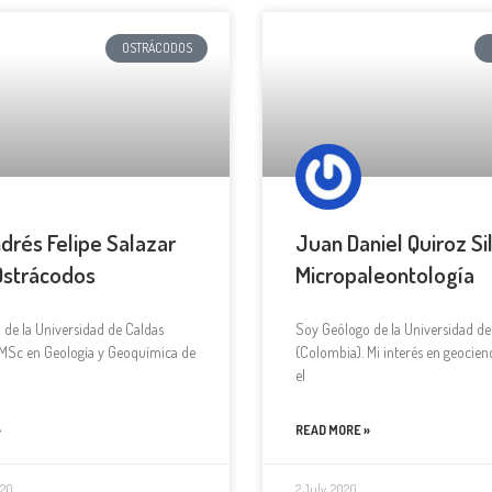
OSTRÁCODOS
ndrés Felipe Salazar
Juan Daniel Quiroz Si
Ostrácodos
Micropaleontología
de la Universidad de Caldas
Soy Geólogo de la Universidad de
 MSc en Geología y Geoquímica de
(Colombia). Mi interés en geocien
el
»
READ MORE »
020
2 July, 2020