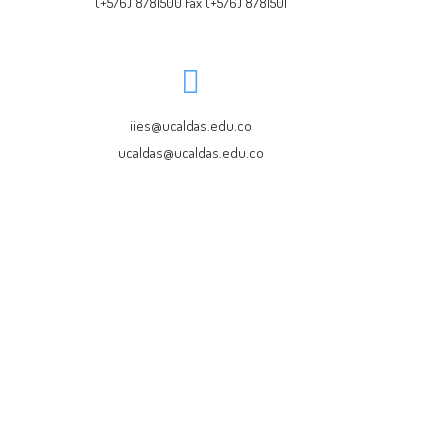
(+576) 8781500 Fax (+576) 8781501
iies@ucaldas.edu.co
ucaldas@ucaldas.edu.co