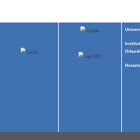
Univer
Institu
Orland
Horari