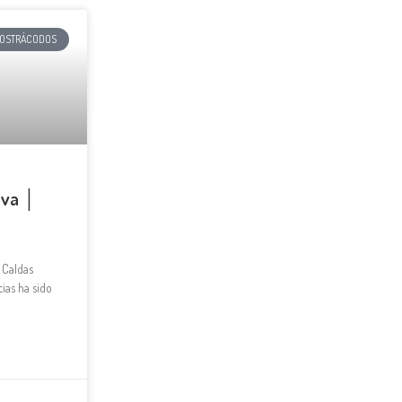
OSTRÁCODOS
lva │
 Caldas
cias ha sido