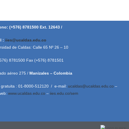
ono: (+576) 8781500 Ext. 12643 /
l :
iies@ucaldas.edu.co
rsidad de Caldas: Calle 65 Nº 26 – 10
+576) 8781500 Fax (+576) 8781501
ado aéreo 275 /
Manizales – Colombia
 gratuita : 01-8000-512120 / e-mail:
ucaldas@ucaldas.edu.co
–
 web:
www.ucaldas.edu.co
–
iies.edu.co/sem