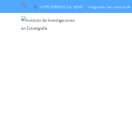
Search
(+576) 8781500 Ext. 12643
Integramos las ciencias d
for:
SEARCH BUTTON