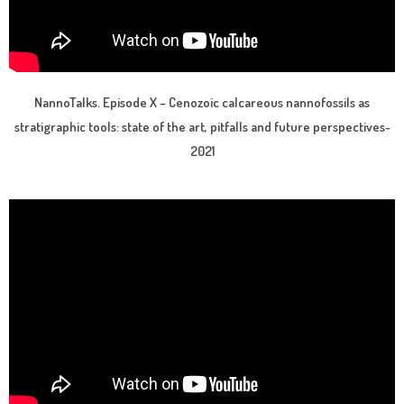
NannoTalks. Episode X – Cenozoic calcareous nannofossils as
stratigraphic tools: state of the art, pitfalls and future perspectives-
2021