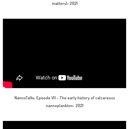
matters)- 2021
NannoTalks. Episode VII – The early history of calcareous
nannoplankton- 2021