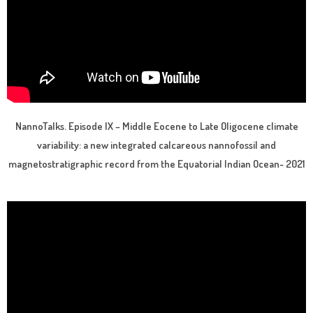
NannoTalks. Episode IX – Middle Eocene to Late Oligocene climate
variability: a new integrated calcareous nannofossil and
magnetostratigraphic record from the Equatorial Indian Ocean- 2021