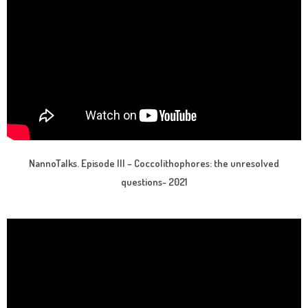
NannoTalks. Episode III – Coccolithophores: the unresolved
questions- 2021