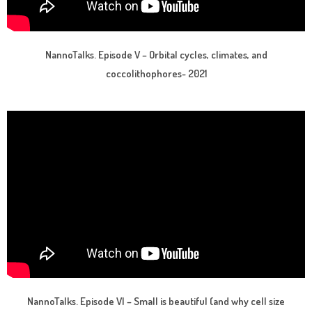
NannoTalks. Episode V – Orbital cycles, climates, and
coccolithophores- 2021
NannoTalks. Episode VI – Small is beautiful (and why cell size