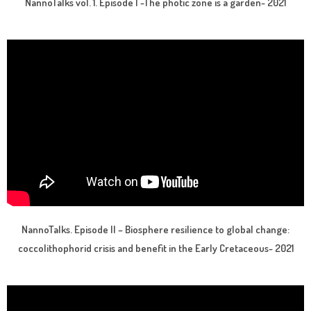
NannoTalks vol. 1. Episode I -The photic zone is a garden- 2021
NannoTalks. Episode II – Biosphere resilience to global change:
coccolithophorid crisis and benefit in the Early Cretaceous- 2021