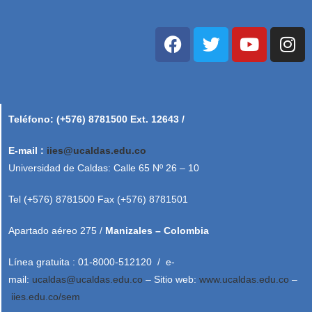
Teléfono: (+576) 8781500 Ext. 12643 /
E-mail :
iies@ucaldas.edu.co
Universidad de Caldas: Calle 65 Nº 26 – 10
Tel (+576) 8781500 Fax (+576) 8781501
Apartado aéreo 275 /
Manizales – Colombia
Línea gratuita : 01-8000-512120 / e-
mail:
ucaldas@ucaldas.edu.co
– Sitio web:
www.ucaldas.edu.co
–
iies.edu.co/sem