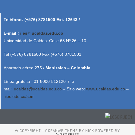
Teléfono: (+576) 8781500 Ext. 12643 /
E-mail :
iies@ucaldas.edu.co
Universidad de Caldas: Calle 65 Nº 26 – 10
Tel (+576) 8781500 Fax (+576) 8781501
Apartado aéreo 275 /
Manizales – Colombia
Línea gratuita : 01-8000-512120 / e-
mail:
ucaldas@ucaldas.edu.co
– Sitio web:
www.ucaldas.edu.co
–
iies.edu.co/sem
© COPYRIGHT - OCEANWP THEME BY NICK POWERED BY
WORDPRESS