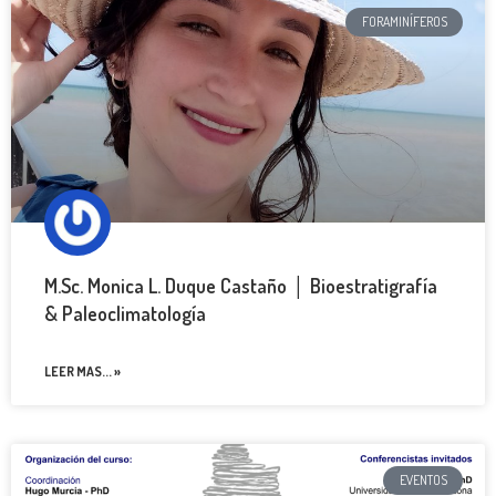
FORAMINÍFEROS
M.Sc. Monica L. Duque Castaño │ Bioestratigrafía
& Paleoclimatología
LEER MAS... »
EVENTOS