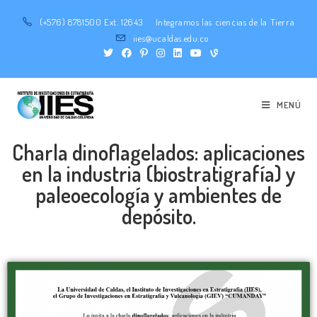
(+576) 8781500 Ext. 12643
Integramos las ciencias de la Tierra
iies@ucaldas.edu.co
MENÚ
Charla dinoflagelados: aplicaciones
en la industria (biostratigrafía) y
paleoecología y ambientes de
depósito.