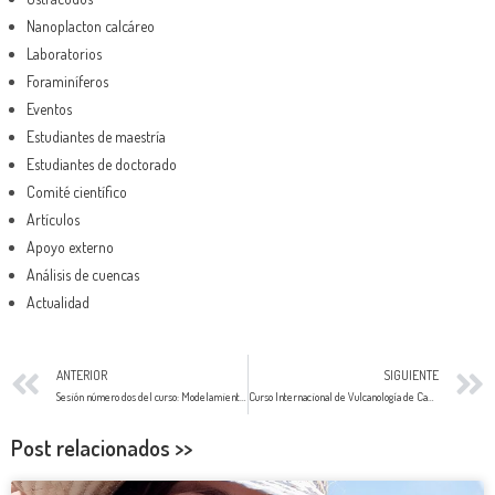
Nanoplacton calcáreo
Laboratorios
Foraminíferos
Eventos
Estudiantes de maestría
Estudiantes de doctorado
Comité científico
Artículos
Apoyo externo
Análisis de cuencas
Actualidad
ANTERIOR
SIGUIENTE
Sesión número dos del curso: Modelamiento de sistemas petrolíferos aplicado a la evaluación de plays convencionales y no convencionales (Oil & gas shale)
Curso Internacional de Vulcanología de Campo, cuarta edición
Post relacionados >>