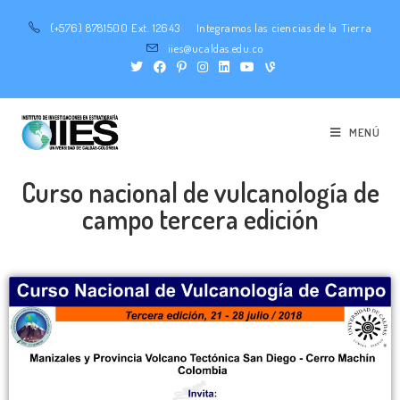
(+576) 8781500 Ext. 12643
Integramos las ciencias de la Tierra
iies@ucaldas.edu.co
MENÚ
Curso nacional de vulcanología de
campo tercera edición