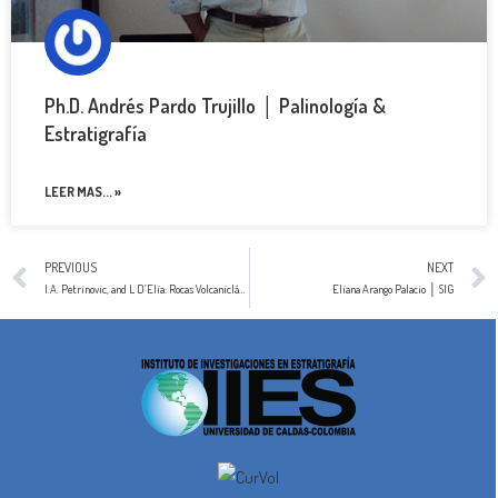
Ph.D. Andrés Pardo Trujillo │ Palinología &
Estratigrafía
LEER MAS... »
PREVIOUS
NEXT
I.A. Petrinovic, and L D’Elia: Rocas Volcaniclásticas, Depósitos, Procesos y Modelos de Facies: desde el origen hasta las zonas finales de depositación │ 2020
Eliana Arango Palacio │ SIG