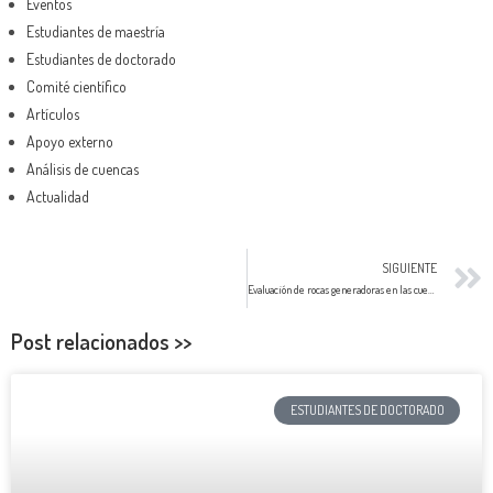
Eventos
Estudiantes de maestría
Estudiantes de doctorado
Comité científico
Artículos
Apoyo externo
Análisis de cuencas
Actualidad
SIGUIENTE
Evaluación de rocas generadoras en las cuencas Sinú-San Jacinto y Valle Inferior del Magdalena y su relación con la prospectividad y el modelo de sistemas petrolíferos Idioma
Post relacionados >>
ESTUDIANTES DE DOCTORADO