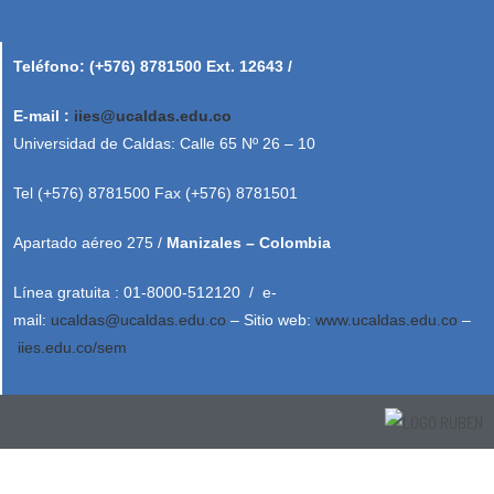
Teléfono: (+576) 8781500 Ext. 12643 /
E-mail :
iies@ucaldas.edu.co
Universidad de Caldas: Calle 65 Nº 26 – 10
Tel (+576) 8781500 Fax (+576) 8781501
Apartado aéreo 275 /
Manizales – Colombia
Línea gratuita : 01-8000-512120 / e-
mail:
ucaldas@ucaldas.edu.co
– Sitio web:
www.ucaldas.edu.co
–
iies.edu.co/sem