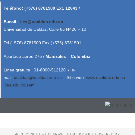
Teléfono: (+576) 8781500 Ext. 12643 /
E-mail :
iies@ucaldas.edu.co
Universidad de Caldas: Calle 65 Nº 26 – 10
Tel (+576) 8781500 Fax (+576) 8781501
Apartado aéreo 275 /
Manizales – Colombia
Línea gratuita : 01-8000-512120 / e-
mail:
ucaldas@ucaldas.edu.co
– Sitio web:
www.ucaldas.edu.co
–
iies.edu.co/sem
© COPYRIGHT - OCEANWP THEME BY NICK POWERED BY