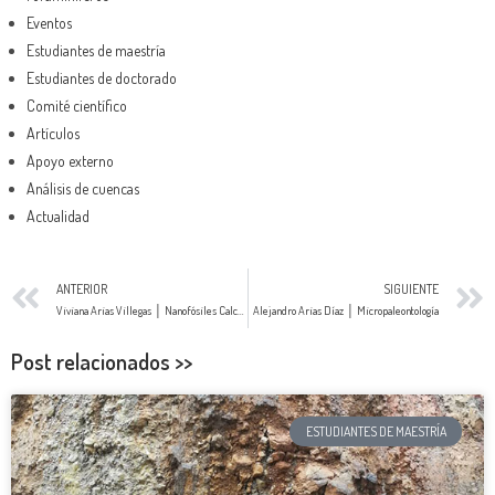
Eventos
Estudiantes de maestría
Estudiantes de doctorado
Comité científico
Artículos
Apoyo externo
Análisis de cuencas
Actualidad
ANTERIOR
SIGUIENTE
Viviana Arias Villegas │ Nanofósiles Calcáreos
Alejandro Arias Díaz │ Micropaleontología
Post relacionados >>
ESTUDIANTES DE MAESTRÍA