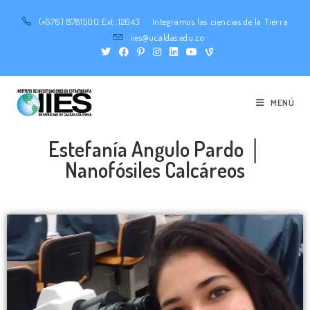
(+576) 8781500 Ext. 12643
Integramos las ciencias de la Tierra
iies@ucaldas.edu.co
MENÚ
Estefanía Angulo Pardo │
Nanofósiles Calcáreos