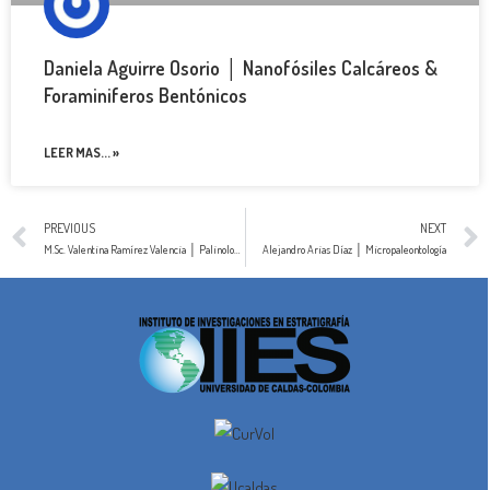
Daniela Aguirre Osorio │ Nanofósiles Calcáreos &
Foraminiferos Bentónicos
LEER MAS... »
PREVIOUS
NEXT
M.Sc. Valentina Ramírez Valencia │ Palinología
Alejandro Arias Díaz │ Micropaleontología