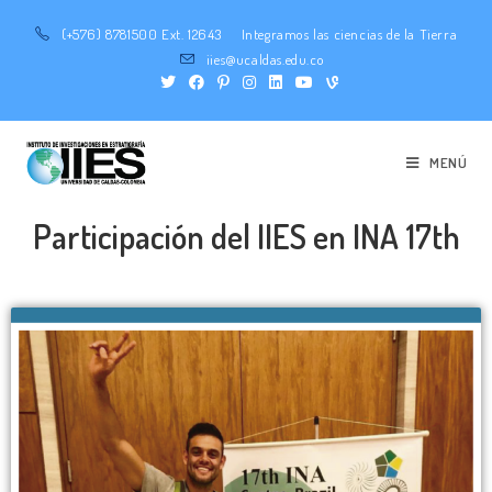
(+576) 8781500 Ext. 12643
Integramos las ciencias de la Tierra
iies@ucaldas.edu.co
MENÚ
Participación del IIES en INA 17th