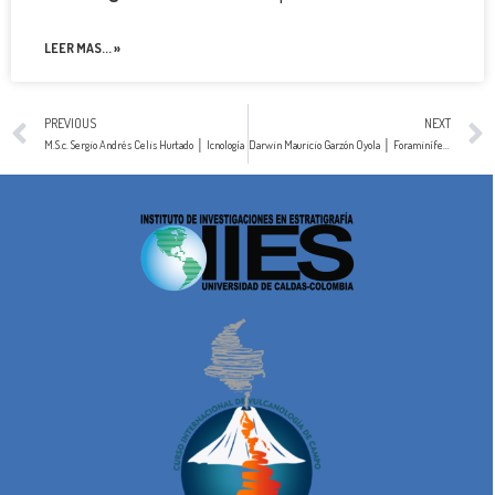
LEER MAS... »
PREVIOUS
NEXT
M.S.c. Sergio Andrés Celis Hurtado │ Icnología
Darwin Mauricio Garzón Oyola │ Foraminíferos Bentónicos