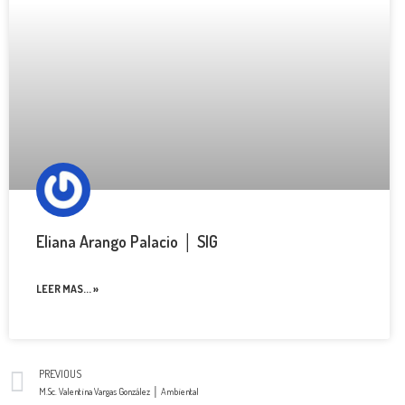
Eliana Arango Palacio │ SIG
LEER MAS... »
PREVIOUS
M.Sc. Valentina Vargas González │ Ambiental