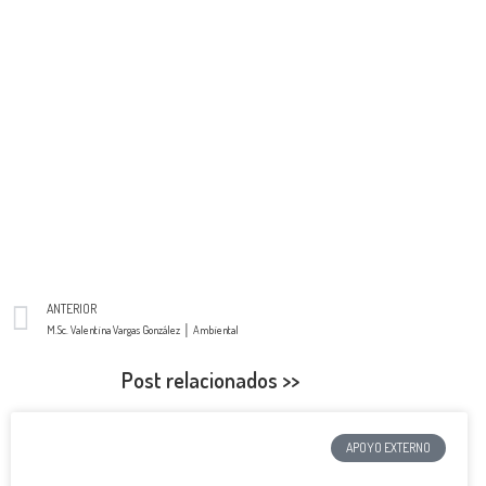
ANTERIOR
M.Sc. Valentina Vargas González │ Ambiental
Post relacionados >>
APOYO EXTERNO