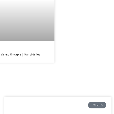
e Vallejo Hincapie │ Nanofósiles
EVENTOS