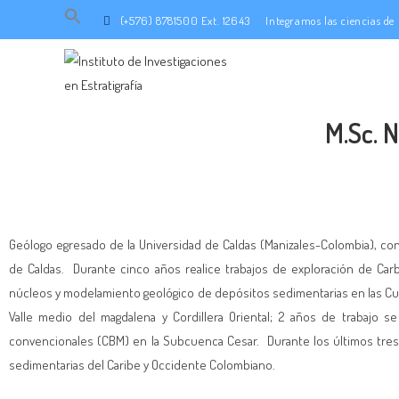
Search
(+576) 8781500 Ext. 12643
Integramos las ciencias d
for:
SEARCH BUTTON
M.Sc. 
Geólogo egresado de la Universidad de Caldas (Manizales-Colombia), con 
de Caldas. Durante cinco años realice trabajos de exploración de Carbó
núcleos y modelamiento geológico de depósitos sedimentarias en las Cuen
Valle medio del magdalena y Cordillera Oriental; 2 años de trabajo s
convencionales (CBM) en la Subcuenca Cesar. Durante los últimos tre
sedimentarias del Caribe y Occidente Colombiano.