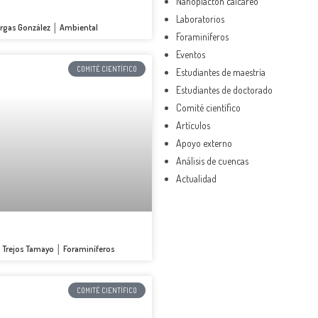
Nanoplacton calcáreo
Laboratorios
Vargas González │ Ambiental
Foraminíferos
Eventos
COMITÉ CIENTÍFICO
Estudiantes de maestría
Estudiantes de doctorado
Comité científico
Artículos
Apoyo externo
Análisis de cuencas
Actualidad
s Trejos Tamayo │ Foraminíferos
COMITÉ CIENTÍFICO