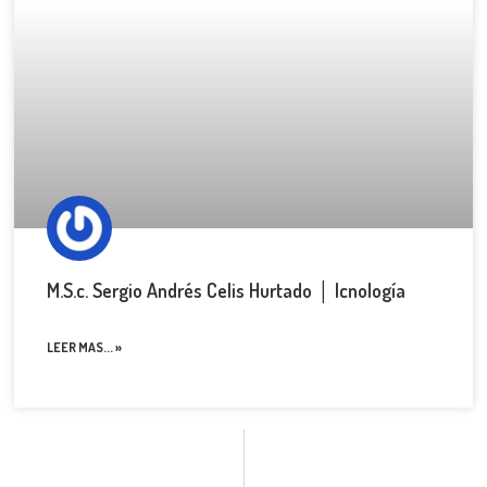
M.S.c. Sergio Andrés Celis Hurtado │ Icnología
LEER MAS... »