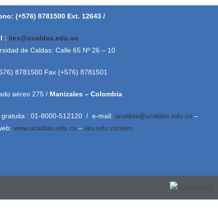
ono: (+576) 8781500 Ext. 12643 /
l :
iies@ucaldas.edu.co
rsidad de Caldas: Calle 65 Nº 26 – 10
+576) 8781500 Fax (+576) 8781501
ado aéreo 275 /
Manizales – Colombia
 gratuita : 01-8000-512120 / e-mail:
ucaldas@ucaldas.edu.co
–
 web:
www.ucaldas.edu.co
–
iies.edu.co/sem