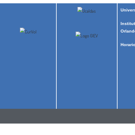
Univer
Institu
Orland
Horari