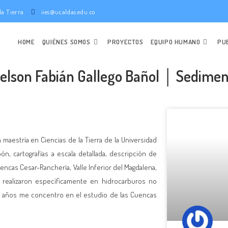
e la Tierra
iies@ucaldas.edu.co
HOME
QUIÉNES SOMOS
PROYECTOS
EQUIPO HUMANO
PU
Nelson Fabián Gallego Bañol │ Sedimen
maestría en Ciencias de la Tierra de la Universidad
n, cartografías a escala detallada, descripción de
cas Cesar-Ranchería, Valle Inferior del Magdalena,
e realizaron específicamente en hidrocarburos no
s años me concentro en el estudio de las Cuencas