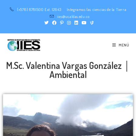
(+576) 8781500 Ext. 12643
Integramos las ciencias de la Tierra
iies@ucaldas.edu.co
MENÚ
M.Sc. Valentina Vargas González │
Ambiental