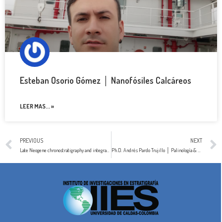
Esteban Osorio Gómez │ Nanofósiles Calcáreos
LEER MAS... »
PREVIOUS
NEXT
Late Neogene chronostratigraphy and integrated paleoecological trends in the southwestern Caribbean Sea │ 2022
Ph.D. Andrés Pardo Trujillo │ Palinología & Estratigrafía