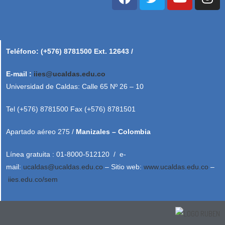
Teléfono: (+576) 8781500 Ext. 12643 /
E-mail :
iies@ucaldas.edu.co
Universidad de Caldas: Calle 65 Nº 26 – 10
Tel (+576) 8781500 Fax (+576) 8781501
Apartado aéreo 275 /
Manizales – Colombia
Línea gratuita : 01-8000-512120 / e-
mail:
ucaldas@ucaldas.edu.co
– Sitio web:
www.ucaldas.edu.co
–
iies.edu.co/sem