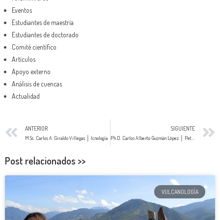
Eventos
Estudiantes de maestría
Estudiantes de doctorado
Comité científico
Artículos
Apoyo externo
Análisis de cuencas
Actualidad
ANTERIOR
SIGUIENTE
M.Sc. Carlos A. Giraldo Villegas │ Icnología
Ph.D. Carlos Alberto Guzmán López │ Petrología
Post relacionados >>
VULCANOLOGÍA