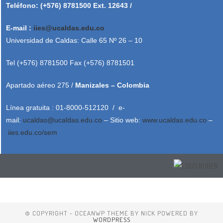
Teléfono: (+576) 8781500 Ext. 12643 /
E-mail :
iies@ucaldas.edu.co
Universidad de Caldas: Calle 65 Nº 26 – 10
Tel (+576) 8781500 Fax (+576) 8781501
Apartado aéreo 275 /
Manizales – Colombia
Línea gratuita : 01-8000-512120 / e-
mail:
ucaldas@ucaldas.edu.co
– Sitio web:
www.ucaldas.edu.co
–
iies.edu.co/sem
© COPYRIGHT - OCEANWP THEME BY NICK POWERED BY
WORDPRESS