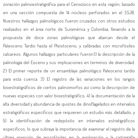
zonación palinoestratigráfica para el Cenozoico en esta región, basado
en una sección compuesta de 14 núcleos perforados en el SSJB.
Nuestros hallazgos palinológicos fueron cruzados con otros estudios
realizados en el área norte de Suramérica y Colombia, llevando a la
propuesta de doce zonas palinológicas que abarcan desde el
Paleoceno Tardío hasta el Pleistoceno, y calibradas con microfósiles
calcareos. Algunos hallazgos particulares fueron:1) la descripción de la
palinología del Eoceno y sus implicaciones en terminos de diversidad.
2) El primer reporte de un ensamblaje palinológico Paleoceno tardío
para esta cuenca. 3) El registro de las variaciones en los rangos
bioestratigráficos de ciertos palinomorfos así como la descripción de
nuevas especies con valor bioestratigráfico, 4) la documentación de la
alta diversidad y abundancia de quistes de dinoflagelados en intervalos
estratigráficos específicos que requieren un estudio más detallado, y
5) la identificación de redepósito en intervalos estratigráficos
especificos, lo que subraya la importancia de examinar el registro de la
última aparición de microfósiles en la exploración y la cartografía