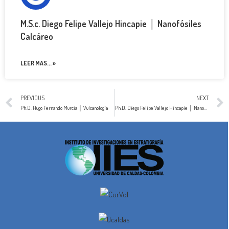
M.S.c. Diego Felipe Vallejo Hincapie │ Nanofósiles
Calcáreo
LEER MAS... »
PREVIOUS
NEXT
Ph.D. Hugo Fernando Murcia │ Vulcanología
Ph.D. Diego Felipe Vallejo Hincapie │ Nanofósiles Calcáreos