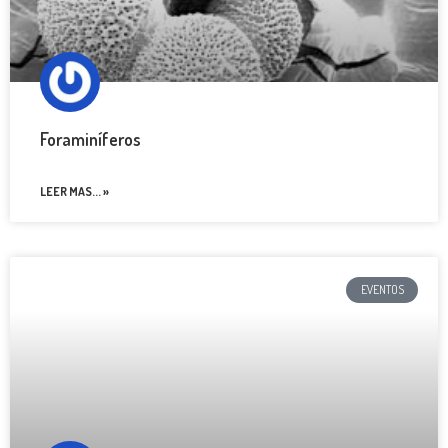
Foraminíferos
LEER MAS... »
EVENTOS