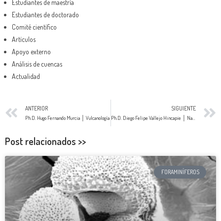
Estudiantes de maestría
Estudiantes de doctorado
Comité científico
Artículos
Apoyo externo
Análisis de cuencas
Actualidad
ANTERIOR
SIGUIENTE
Ph.D. Hugo Fernando Murcia │ Vulcanología
Ph.D. Diego Felipe Vallejo Hincapie │ Nanofósiles Calcáreos
Post relacionados >>
FORAMINÍFEROS