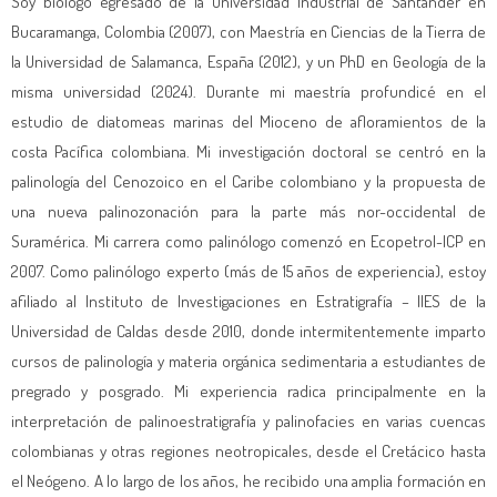
Soy biólogo egresado de la Universidad Industrial de Santander en
Bucaramanga, Colombia (2007), con Maestría en Ciencias de la Tierra de
la Universidad de Salamanca, España (2012), y un PhD en Geología de la
misma universidad (2024). Durante mi maestría profundicé en el
estudio de diatomeas marinas del Mioceno de afloramientos de la
costa Pacífica colombiana. Mi investigación doctoral se centró en la
palinología del Cenozoico en el Caribe colombiano y la propuesta de
una nueva palinozonación para la parte más nor-occidental de
Suramérica. Mi carrera como palinólogo comenzó en Ecopetrol-ICP en
2007. Como palinólogo experto (más de 15 años de experiencia), estoy
afiliado al Instituto de Investigaciones en Estratigrafía – IIES de la
Universidad de Caldas desde 2010, donde intermitentemente imparto
cursos de palinología y materia orgánica sedimentaria a estudiantes de
pregrado y posgrado. Mi experiencia radica principalmente en la
interpretación de palinoestratigrafía y palinofacies en varias cuencas
colombianas y otras regiones neotropicales, desde el Cretácico hasta
el Neógeno. A lo largo de los años, he recibido una amplia formación en