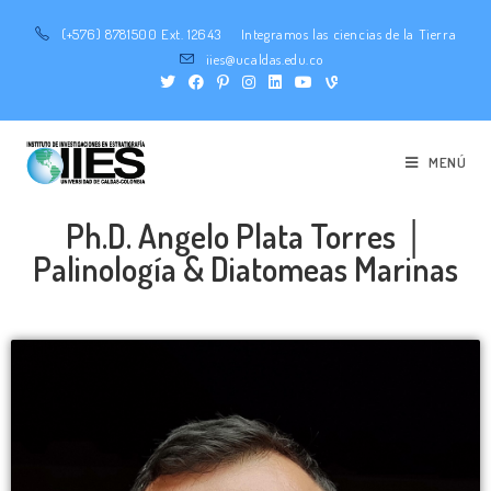
(+576) 8781500 Ext. 12643
Integramos las ciencias de la Tierra
iies@ucaldas.edu.co
MENÚ
Ph.D. Angelo Plata Torres │
Palinología & Diatomeas Marinas