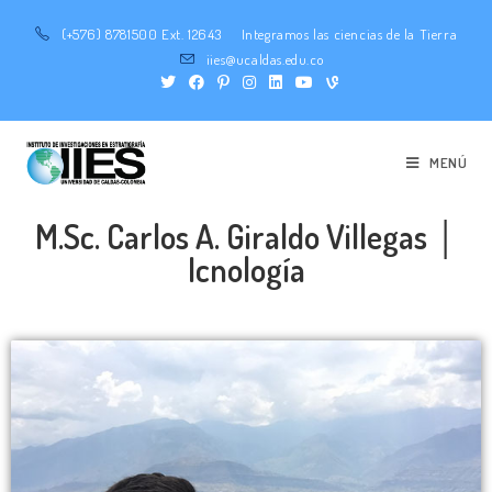
(+576) 8781500 Ext. 12643
Integramos las ciencias de la Tierra
iies@ucaldas.edu.co
MENÚ
M.Sc. Carlos A. Giraldo Villegas │
Icnología