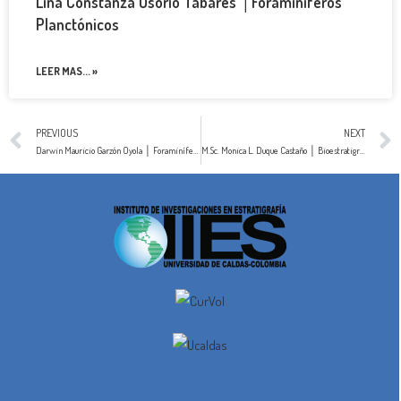
Lina Constanza Osorio Tabares │Foraminíferos
Planctónicos
LEER MAS... »
PREVIOUS
NEXT
Darwin Mauricio Garzón Oyola │ Foraminíferos Bentónicos
M.Sc. Monica L. Duque Castaño │ Bioestratigrafía & Paleoclimatología