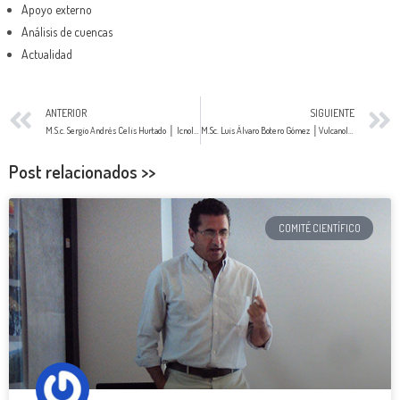
Apoyo externo
Análisis de cuencas
Actualidad
ANTERIOR
SIGUIENTE
M.S.c. Sergio Andrés Celis Hurtado │ Icnología
M.Sc. Luis Álvaro Botero Gómez │Vulcanología & Petrología
Post relacionados >>
COMITÉ CIENTÍFICO