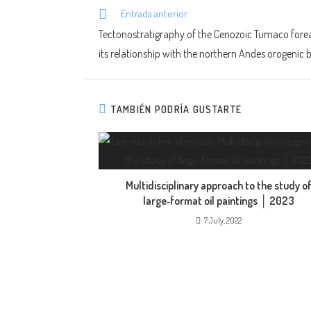
Entrada anterior
Tectonostratigraphy of the Cenozoic Tumaco forea
its relationship with the northern Andes orogenic 
TAMBIÉN PODRÍA GUSTARTE
Multidisciplinary approach to the study o
large‑format oil paintings │ 2023
7 July, 2022