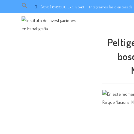
Search
(+576) 8781500 Ext. 12643
Integramos las ciencias d
for:
SEARCH BUTTON
Peltig
bos