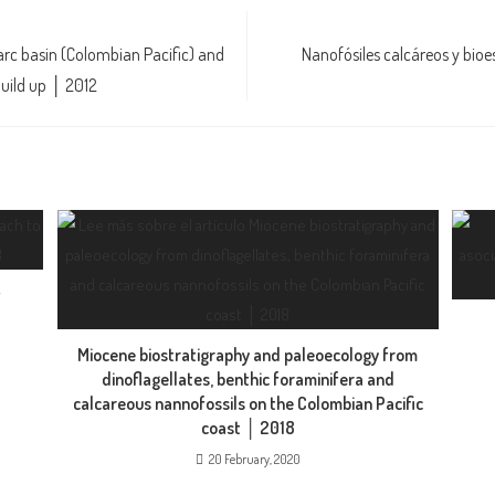
rc basin (Colombian Pacific) and
Nanofósiles calcáreos y bioe
build up │ 2012
f
Miocene biostratigraphy and paleoecology from
dinoflagellates, benthic foraminifera and
calcareous nannofossils on the Colombian Pacific
coast │ 2018
20 February, 2020