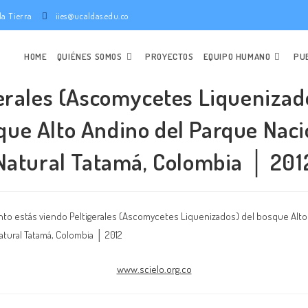
e la Tierra
iies@ucaldas.edu.co
HOME
QUIÉNES SOMOS
PROYECTOS
EQUIPO HUMANO
PU
erales (Ascomycetes Liquenizad
que Alto Andino del Parque Naci
Natural Tatamá, Colombia │ 201
www.scielo.org.co