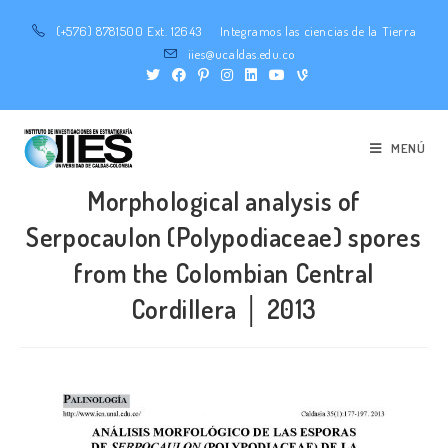
(+576) 8781500 Ext. 12643
Integramos las ciencias de la Tierra
iies@ucaldas.edu.co
MENÚ
Morphological analysis of
Serpocaulon (Polypodiaceae) spores
from the Colombian Central
Cordillera │ 2013