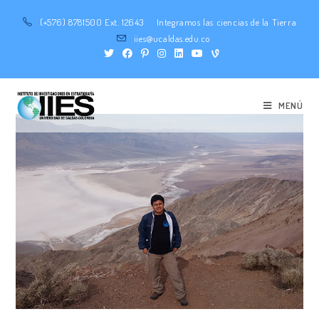
(+576) 8781500 Ext. 12643
Integramos las ciencias de la Tierra
iies@ucaldas.edu.co
MENÚ