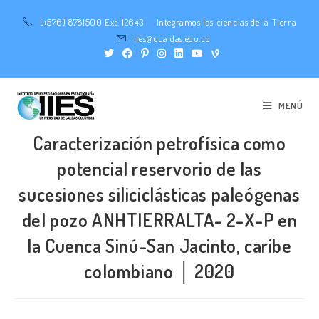
(+576) 8781500 Ext. 12643
Integramos las ciencias de la Tierra
iies@ucaldas.edu.co
MENÚ
Caracterización petrofísica como
potencial reservorio de las
sucesiones siliciclásticas paleógenas
del pozo ANHTIERRALTA- 2-X-P en
la Cuenca Sinú-San Jacinto, caribe
colombiano │ 2020