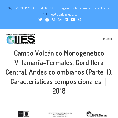
(+576) 8781500 Ext. 12643
Integramos las ciencias de la Tierra
iies@ucaldas.edu.co
MENÚ
Campo Volcánico Monogenético
Villamaría-Termales, Cordillera
Central, Andes colombianos (Parte II):
Características composicionales │
2018