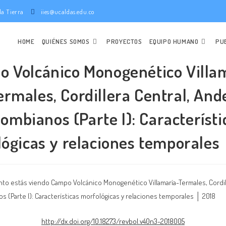
e la Tierra
iies@ucaldas.edu.co
HOME
QUIÉNES SOMOS
PROYECTOS
EQUIPO HUMANO
PU
 Volcánico Monogenético Villa
ermales, Cordillera Central, And
lombianos (Parte I): Característi
ógicas y relaciones temporales
http://dx.doi.org/10.18273/revbol.v40n3-2018005