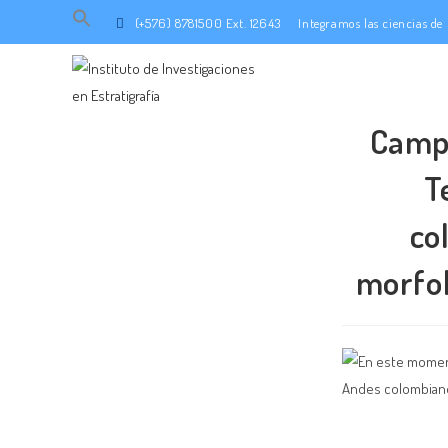
Search
(+576) 8781500 Ext. 12643
Integramos las ciencias d
for:
SEARCH BUTTON
Campo
T
co
morfol