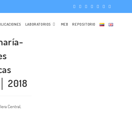
BLICACIONES
LABORATORIOS
MEB
REPOSITORIO
maría-
es
cas
 │ 2018