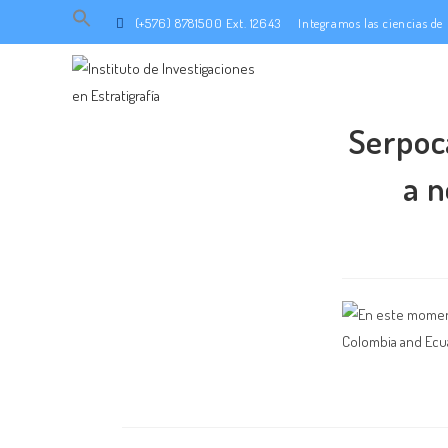
Search
(+576) 8781500 Ext. 12643
Integramos las ciencias d
for:
SEARCH BUTTON
Serpoc
a n