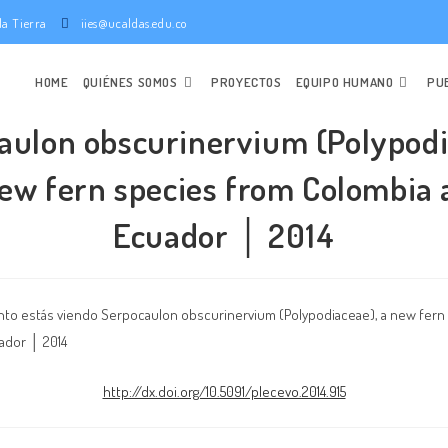
e la Tierra
iies@ucaldas.edu.co
HOME
QUIÉNES SOMOS
PROYECTOS
EQUIPO HUMANO
PU
aulon obscurinervium (Polypodi
ew fern species from Colombia
Ecuador │ 2014
http://dx.doi.org/10.5091/plecevo.2014.915