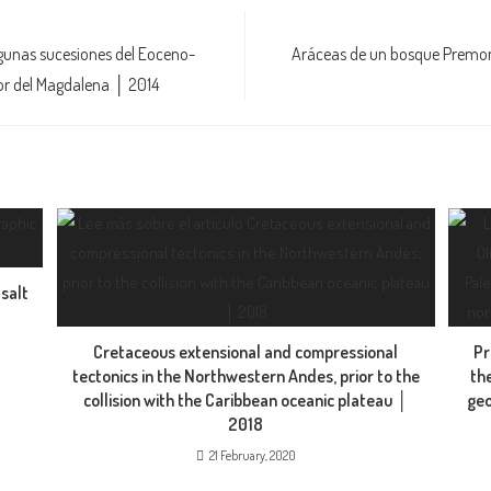
lgunas sucesiones del Eoceno-
Aráceas de un bosque Premont
rior del Magdalena │ 2014
salt
Cretaceous extensional and compressional
Pr
tectonics in the Northwestern Andes, prior to the
th
collision with the Caribbean oceanic plateau │
geo
2018
21 February, 2020