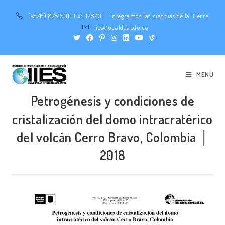
(+576) 8781500 Ext. 12643
Integramos las ciencias de la Tierra
iies@ucaldas.edu.co
MENÚ
Petrogénesis y condiciones de
cristalización del domo intracratérico
del volcán Cerro Bravo, Colombia │
2018