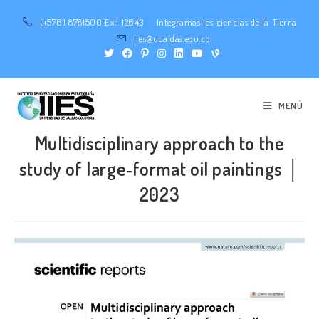
(+576) 8781500 Ext. 12643
Integramos las ciencias de la Tierra
iies@ucaldas.edu.co
MENÚ
Multidisciplinary approach to the
study of large‑format oil paintings │
2023