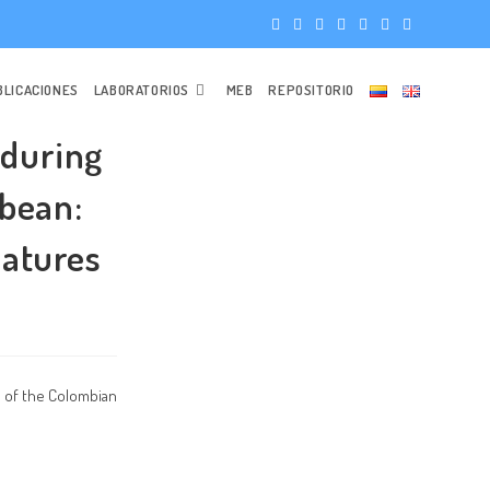
BLICACIONES
LABORATORIOS
MEB
REPOSITORIO
 during
bbean:
natures