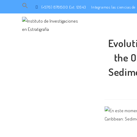
Search
(+576) 8781500 Ext. 12643
Integramos las ciencias d
for:
SEARCH BUTTON
Evolut
the O
Sedime