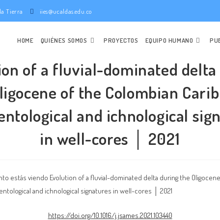
e la Tierra
iies@ucaldas.edu.co
HOME
QUIÉNES SOMOS
PROYECTOS
EQUIPO HUMANO
PU
ion of a fluvial-dominated delta
ligocene of the Colombian Cari
ntological and ichnological sig
in well-cores │ 2021
https://doi.org/10.1016/j.jsames.2021.103440